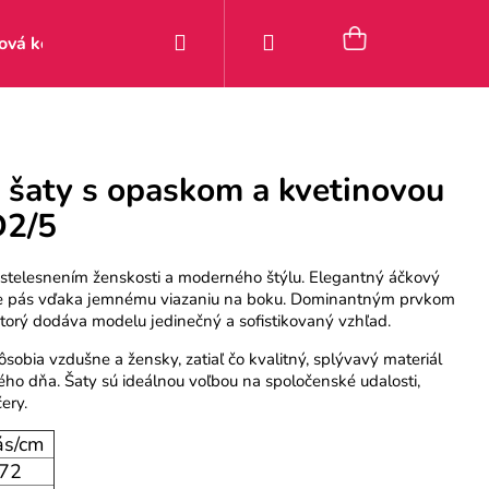
Hľadať
Prihlásenie
Nákupný
ová kolekcia
Zľavy
Posledné kúsky 9–49 €
Pou
košík
 šaty s opaskom a kvetinovou
D2/5
ú stelesnením ženskosti a moderného štýlu. Elegantný áčkový
ňuje pás vďaka jemnému viazaniu na boku. Dominantným prvkom
torý dodáva modelu jedinečný a sofistikovaný vzhľad.
ôsobia vzdušne a žensky, zatiaľ čo kvalitný, splývavý materiál
ho dňa. Šaty sú ideálnou voľbou na spoločenské udalosti,
ery.
s/cm
72