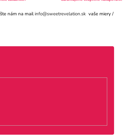
píšte nám na mail
info@sweetrevelation.sk
vaše miery /