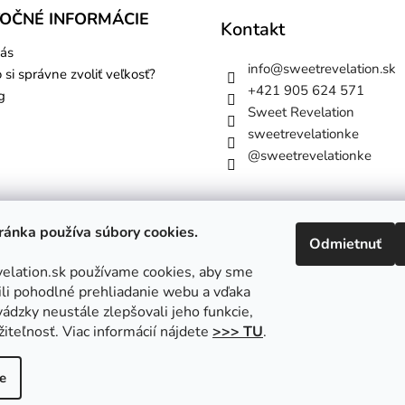
TOČNÉ INFORMÁCIE
Kontakt
ás
info
@
sweetrevelation.sk
 si správne zvoliť veľkosť?
+421 905 624 571
g
Sweet Revelation
sweetrevelationke
@sweetrevelationke
ánka používa súbory cookies.
Odmietnuť
lation.sk používame cookies, aby sme
i pohodlné prehliadanie webu a vďaka
ádzky neustále zlepšovali jeho funkcie,
iteľnosť. Viac informácií nájdete
>>> TU
.
a vyhradené.
Upraviť nastavenie cookies
e