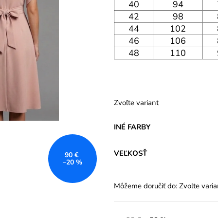
40
94
42
98
44
102
46
106
48
110
Zvoľte variant
INÉ FARBY
VEĽKOSŤ
90 €
–20 %
Môžeme doručiť do:
Zvoľte varia