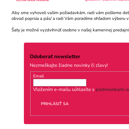
Aby sme vyhoveli vašim požiadavkám, radi vám pošleme detail
obvod poprsia a pás/ a radi Vám poradíme ohľadom výberu veľ
Šaty je možné vyzdvihnúť osobne v našej kamennej predajni.
Z
á
Odoberať newsletter
p
Nezmeškajte žiadne novinky či zľavy!
ä
Email
t
i
Vložením e-mailu súhlasíte s
podmienkami o
e
PRIHLÁSIŤ SA