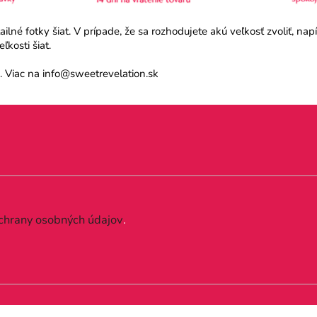
né fotky šiat. V prípade, že sa rozhodujete akú veľkosť zvoliť, na
kosti šiat.
 Viac na info@sweetrevelation.sk
chrany osobných údajov
.