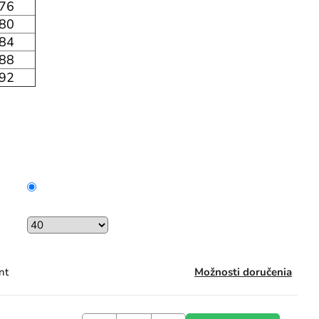
76
80
84
88
92
nt
Možnosti doručenia