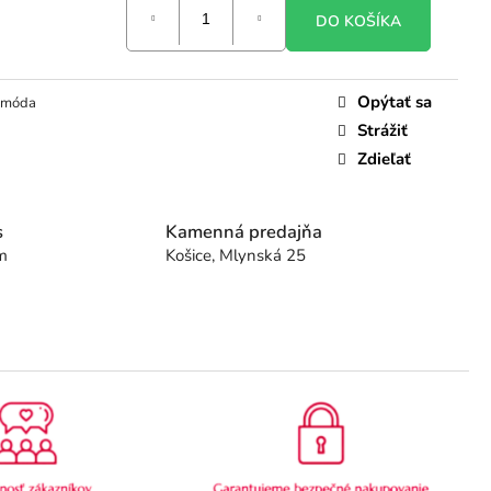
DO KOŠÍKA
Opýtať sa
 móda
Strážiť
Zdieľať
s
Kamenná predajňa
m
Košice, Mlynská 25