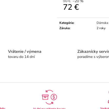
90 €
–20 %
72 €
Jednotková
cena:
Kategória
:
Dámska
Záruka
:
2 roky
Vrátenie / výmena
Zákaznícky servi
tovaru do 14 dní
poradíme s výbero