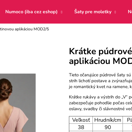
Numoco (iba cez eshop)
Šaty pre moletky
N
etinovou aplikáciou MOD2/5
Čo potrebujete nájsť?
Krátke púdrové
aplikáciou MO
HĽADAŤ
Tieto očarujúce púdrové šaty s
strih lichotí postave a zvýraz
Odporúčame
je romantický kvet na ramene, k
Krátke rukávy a výstrih do „V“ p
zabezpečuje pohodlie počas celé
oslavy, svadby či slávnostné več
Veľkosť
Hrudník/cm
Pá
38
90