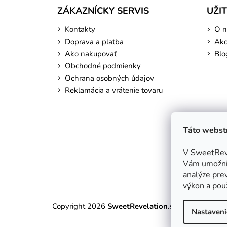
ZÁKAZNÍCKY SERVIS
UŽI
Kontakty
O n
Doprava a platba
Ako
Ako nakupovať
Blo
Obchodné podmienky
Ochrana osobných údajov
Reklamácia a vrátenie tovaru
Táto webstr
V SweetReve
Vám umožnil
analýze prev
výkon a použ
Copyright 2026
SweetRevelation.sk
. Všetky práv
Nastaveni