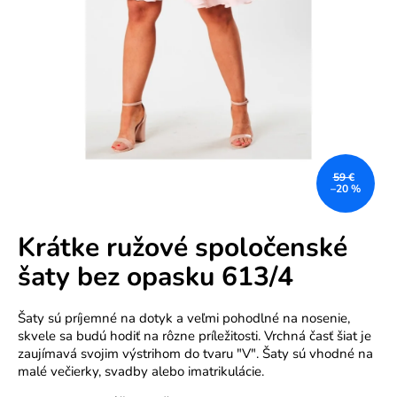
e
n
á
j
s
ť
?
59 €
–20 %
Krátke ružové spoločenské
šaty bez opasku 613/4
HĽADAŤ
Šaty sú príjemné na dotyk a veľmi pohodlné na nosenie,
skvele sa budú hodiť na rôzne príležitosti. Vrchná časť šiat je
zaujímavá svojim výstrihom do tvaru "V". Šaty sú vhodné na
O
malé večierky, svadby alebo imatrikulácie.
d
p