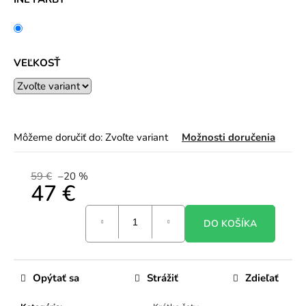
VEĽKOSŤ
Môžeme doručiť do:
Zvoľte variant
Možnosti doručenia
59 €
–20 %
47 €
Jednotková
DO KOŠÍKA
cena:
Opýtať sa
Strážiť
Zdieľať