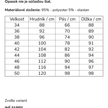
Opasok nie je súčasťou šiat.
o
r
Materiálové zloženie:
95% - polyester 5% - elastan
ú
Veľkosť
Hrudník / cm
Pás / cm
Dlžka / cm
č
34
88
66
88
a
36
92
70
89
m
e
38
96
74
90
40
100
78
91
42
104
82
92
44
108
86
94
46
112
90
96
48
116
94
97
50
120
98
98
Zvoľte variant
INÉ FARBY