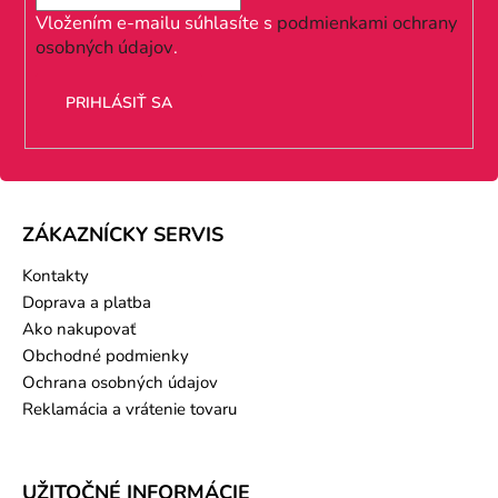
i
Vložením e-mailu súhlasíte s
podmienkami ochrany
osobných údajov
.
e
PRIHLÁSIŤ SA
ZÁKAZNÍCKY SERVIS
Kontakty
Doprava a platba
Ako nakupovať
Obchodné podmienky
Ochrana osobných údajov
Reklamácia a vrátenie tovaru
UŽITOČNÉ INFORMÁCIE