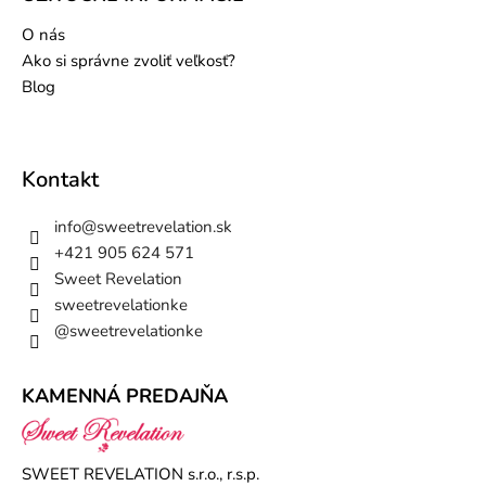
O nás
Ako si správne zvoliť veľkosť?
Blog
Kontakt
info
@
sweetrevelation.sk
+421 905 624 571
Sweet Revelation
sweetrevelationke
@sweetrevelationke
KAMENNÁ PREDAJŇA
SWEET REVELATION s.r.o., r.s.p.