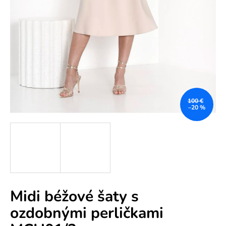
e
n
á
j
s
ť
?
100 €
–20 %
HĽADAŤ
Midi béžové šaty s
O
ozdobnými perličkami
d
p