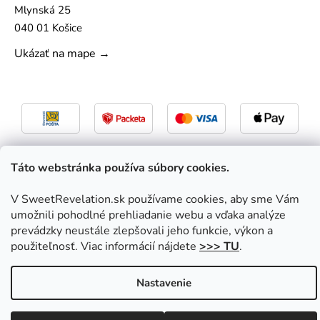
Mlynská 25
040 01 Košice
Ukázať na mape →
Táto webstránka používa súbory cookies.
V SweetRevelation.sk používame cookies, aby sme Vám
umožnili pohodlné prehliadanie webu a vďaka analýze
Vytvoril Shoptet
|
Upravil Balkys
prevádzky neustále zlepšovali jeho funkcie, výkon a
Copyright 2026
SweetRevelation.sk
. Všetky práva
použiteľnosť. Viac informácií nájdete
>>> TU
.
vyhradené.
Upraviť nastavenie cookies
Nastavenie