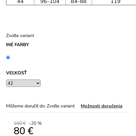
44
96-104
84-88
119
Zvoľte variant
INÉ FARBY
VEĽKOSŤ
Môžeme doručiť do:
Zvoľte variant
Možnosti doručenia
100 €
–20 %
80 €