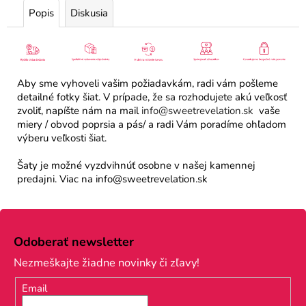
Popis
Diskusia
Aby sme vyhoveli vašim požiadavkám, radi vám pošleme
detailné fotky šiat. V prípade, že sa rozhodujete akú veľkosť
zvoliť, napíšte nám na mail
info@sweetrevelation.sk
vaše
miery / obvod poprsia a pás/ a radi Vám poradíme ohľadom
výberu veľkosti šiat.
Šaty je možné vyzdvihnúť osobne v našej kamennej
predajni. Viac na info@sweetrevelation.sk
Z
á
Odoberať newsletter
p
Nezmeškajte žiadne novinky či zľavy!
ä
Email
t