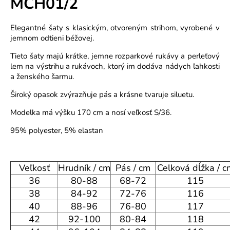
MCH01/2
o
r
Elegantné šaty s klasickým, otvoreným strihom, vyrobené v
ú
jemnom odtieni béžovej.
č
a
Tieto šaty majú krátke, jemne rozparkové rukávy a perleťový
m
lem na výstrihu a rukávoch, ktorý im dodáva nádych ľahkosti
a ženského šarmu.
e
Široký opasok zvýrazňuje pás a krásne tvaruje siluetu.
Modelka má výšku 170 cm a nosí veľkosť S/36.
95% polyester, 5% elastan
Veľkosť
Hrudník / cm
Pás / cm
Celková dĺžka / c
36
80-88
68-72
115
38
84-92
72-76
116
40
88-96
76-80
117
42
92-100
80-84
118