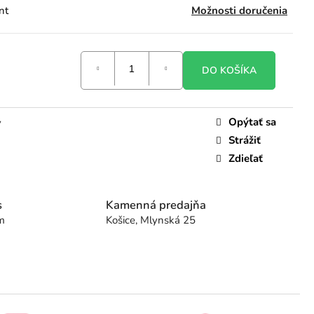
nt
Možnosti doručenia
DO KOŠÍKA
Opýtať sa
y
Strážiť
Zdieľať
s
Kamenná predajňa
m
Košice, Mlynská 25