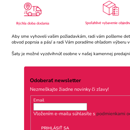
Aby sme vyhoveli vašim požiadavkám, radi vám pošleme detail
obvod poprsia a pás/ a radi Vám poradíme ohľadom výberu veľ
Šaty je možné vyzdvihnúť osobne v našej kamennej predajni.
Z
á
Odoberať newsletter
p
Nezmeškajte žiadne novinky či zľavy!
ä
Email
t
i
Vložením e-mailu súhlasíte s
podmienkami o
e
PRIHLÁSIŤ SA