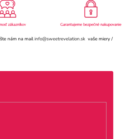
píšte nám na mail
info@sweetrevelation.sk
vaše miery /