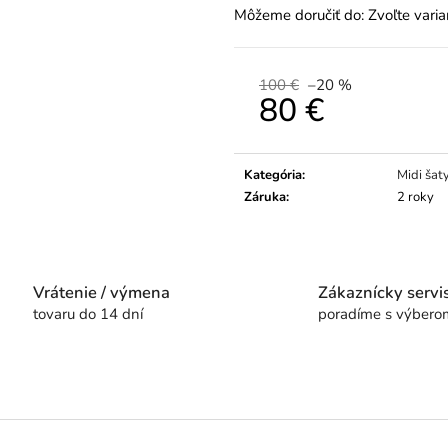
Môžeme doručiť do:
Zvoľte varia
100 €
–20 %
80 €
Jednotková
cena:
Kategória
:
Midi šat
Záruka
:
2 roky
Vrátenie / výmena
Zákaznícky servi
tovaru do 14 dní
poradíme s výbero