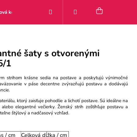
Hľadať
Prihlásenie
Nákupný
ová kolekcia
Zľavy
Posledné kúsky 9–49 €
Pou
košík
antné šaty s otvorenými
5/1
ým strihom krásne sedia na postave a poskytujú výnimočné
zaväzovanie v páse decentne zvýrazňujú postavu a dodávajú
ncie.
riálu, ktorý zaisťuje pohodlie a lichotí postave. Sú ideálne na
y alebo elegantné večierky. Ženský strih zoštíhľuje postavu a
teľne štýlový a nadčasový vzhľad.
s / cm
Celková dĺžka / cm