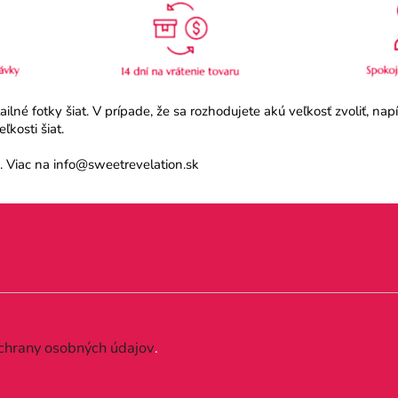
né fotky šiat. V prípade, že sa rozhodujete akú veľkosť zvoliť, na
kosti šiat.
 Viac na info@sweetrevelation.sk
chrany osobných údajov
.