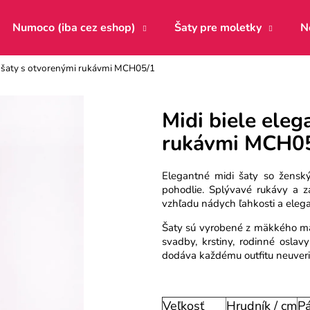
Numoco (iba cez eshop)
Šaty pre moletky
N
é šaty s otvorenými rukávmi MCH05/1
Čo potrebujete nájsť?
Midi biele eleg
rukávmi MCH0
HĽADAŤ
Elegantné midi šaty so žensk
pohodlie. Splývavé rukávy a 
Odporúčame
vzhľadu nádych ľahkosti a elega
Šaty sú vyrobené z mäkkého mate
svadby, krstiny, rodinné oslav
dodáva každému outfitu neuveri
Veľkosť
Hrudník / cm
Pá