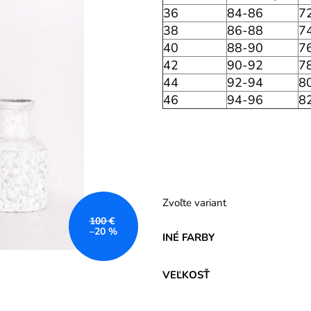
36
84-86
7
38
86-88
7
40
88-90
7
42
90-92
7
44
92-94
8
46
94-96
8
Zvoľte variant
100 €
–20 %
INÉ FARBY
VEĽKOSŤ