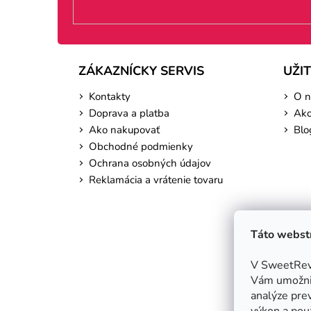
ZÁKAZNÍCKY SERVIS
UŽI
Kontakty
O n
Doprava a platba
Ako
Ako nakupovať
Blo
Obchodné podmienky
Ochrana osobných údajov
Reklamácia a vrátenie tovaru
Táto webstr
V SweetReve
Vám umožnil
analýze prev