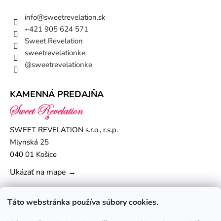
info
@
sweetrevelation.sk
+421 905 624 571
Sweet Revelation
sweetrevelationke
@sweetrevelationke
KAMENNÁ PREDAJŇA
SWEET REVELATION s.r.o., r.s.p.
Mlynská 25
040 01 Košice
Ukázať na mape →
Táto webstránka používa súbory cookies.