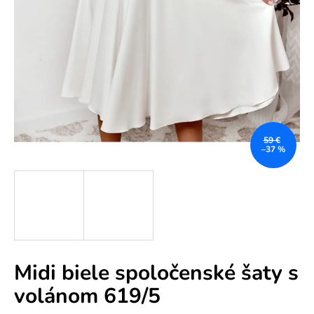
e
n
á
j
s
ť
?
59 €
–37 %
HĽADAŤ
Midi biele spoločenské šaty s
O
volánom 619/5
d
p