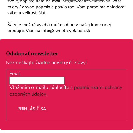
zvoliť, napíšte nám na mail
info@sweetrevelation.sk
vaše
miery / obvod poprsia a pás/ a radi Vám poradíme ohľadom
výberu veľkosti šiat.
Šaty je možné vyzdvihnúť osobne v našej kamennej
predajni. Viac na info@sweetrevelation.sk
Z
á
Odoberať newsletter
p
Nezmeškajte žiadne novinky či zľavy!
ä
Email
t
i
Vložením e-mailu súhlasíte s
podmienkami ochrany
osobných údajov
.
e
PRIHLÁSIŤ SA