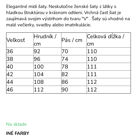
o
Elegantné midi šaty. Neskutočne ženské šaty z látky s
r
hladkou štruktúrou v krásnom odtieni. Vrchná časť šiat je
zaujímavá svojim výstrihom do tvaru "V" . Šaty sú vhodné na
ú
malé večierky, svadby alebo imatrikulácie.
č
a
Hrudník /
Celková dĺžka /
m
Veľkosť
Pás / cm
cm
cm
e
36
92
70
110
38
96
74
110
40
100
78
111
42
104
82
111
44
108
86
112
46
112
90
112
Na sklade
INÉ FARBY