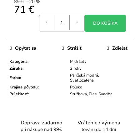
89 €
–20 %
71 €
Jednotková
DO KOŠÍKA
cena:
Opýtať sa
Strážiť
Zdieľať
Kategória
:
Midi šaty
Záruka
:
2 roky
Parížská modrá,
Farba
:
Svetlozelená
Krajina pôvodu
:
Poľsko
Príležitosť
:
Stužková, Ples, Svadba
Doprava zadarmo
Vrátenie / výmena
pri nákupe nad 99€
tovaru do 14 dní