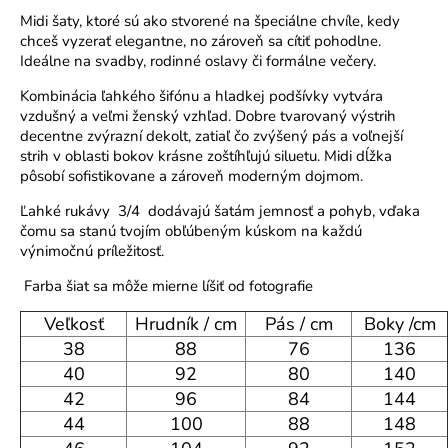
o
Midi šaty, ktoré sú ako stvorené na špeciálne chvíle, kedy
r
chceš vyzerať elegantne, no zároveň sa cítiť pohodlne.
Ideálne na svadby, rodinné oslavy či formálne večery.
ú
č
Kombinácia ľahkého šifónu a hladkej podšívky vytvára
a
vzdušný a veľmi ženský vzhľad. Dobre tvarovaný výstrih
m
decentne zvýrazní dekolt, zatiaľ čo zvýšený pás a voľnejší
e
strih v oblasti bokov krásne zoštíhľujú siluetu. Midi dĺžka
pôsobí sofistikovane a zároveň moderným dojmom.
Ľahké rukávy 3/4 dodávajú šatám jemnosť a pohyb, vďaka
čomu sa stanú tvojím obľúbeným kúskom na každú
výnimočnú príležitosť.
Farba šiat sa môže mierne líšiť od fotografie
Veľkosť
Hrudník / cm
Pás / cm
Boky /cm
38
88
76
136
40
92
80
140
42
96
84
144
44
100
88
148