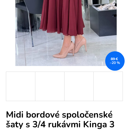
e
n
á
j
s
ť
?
89 €
–20 %
HĽADAŤ
Midi bordové spoločenské
O
šaty s 3/4 rukávmi Kinga 3
d
p