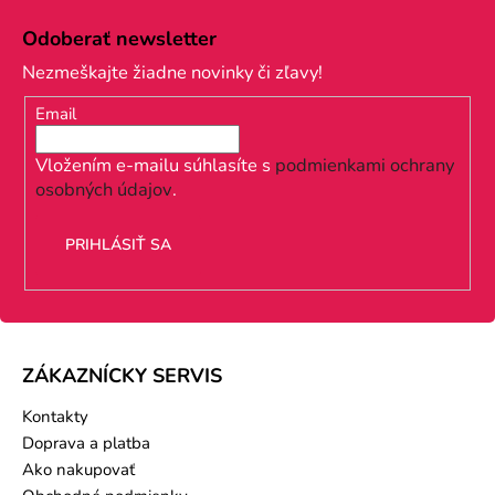
Z
á
Odoberať newsletter
p
Nezmeškajte žiadne novinky či zľavy!
ä
Email
t
i
Vložením e-mailu súhlasíte s
podmienkami ochrany
osobných údajov
.
e
PRIHLÁSIŤ SA
ZÁKAZNÍCKY SERVIS
Kontakty
Doprava a platba
Ako nakupovať