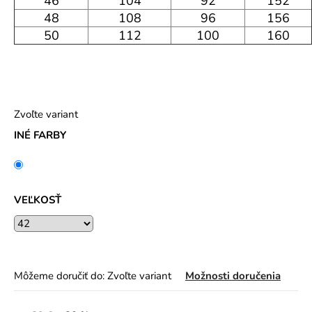
46
104
92
152
48
108
96
156
50
112
100
160
Zvoľte variant
INÉ FARBY
VEĽKOSŤ
Môžeme doručiť do:
Zvoľte variant
Možnosti doručenia