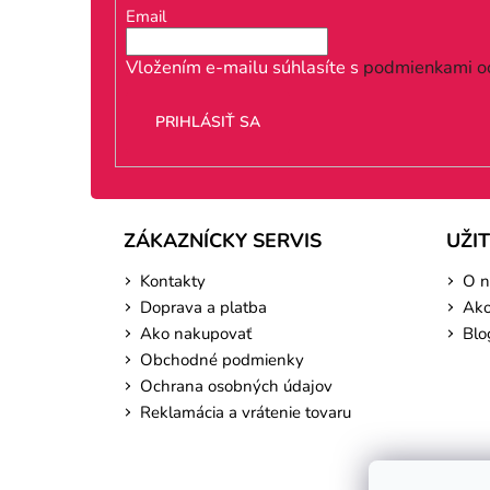
ä
Email
t
i
Vložením e-mailu súhlasíte s
podmienkami o
e
PRIHLÁSIŤ SA
ZÁKAZNÍCKY SERVIS
UŽI
Kontakty
O n
Doprava a platba
Ako
Ako nakupovať
Blo
Obchodné podmienky
Ochrana osobných údajov
Reklamácia a vrátenie tovaru