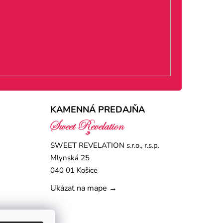
KAMENNÁ PREDAJŇA
SWEET REVELATION s.r.o., r.s.p.
Mlynská 25
040 01 Košice
Ukázať na mape →