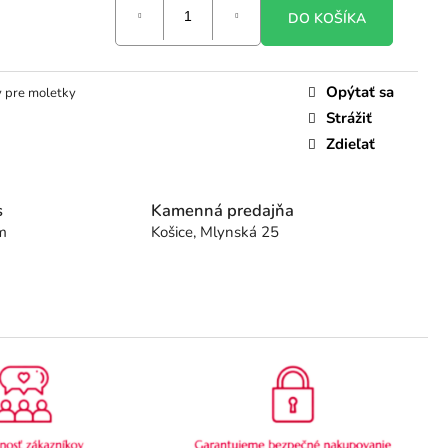
DO KOŠÍKA
Opýtať sa
y pre moletky
Strážiť
Zdieľať
s
Kamenná predajňa
m
Košice, Mlynská 25