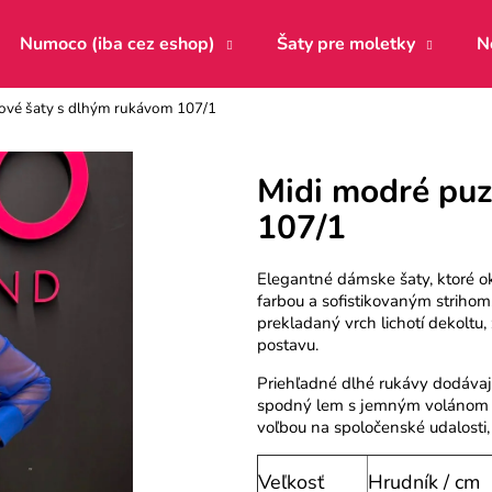
Numoco (iba cez eshop)
Šaty pre moletky
N
ové šaty s dlhým rukávom 107/1
Čo potrebujete nájsť?
Midi modré puz
107/1
HĽADAŤ
Elegantné dámske šaty, ktoré o
farbou a sofistikovaným strihom
Odporúčame
prekladaný vrch lichotí dekoltu, 
postavu.
Priehľadné dlhé rukávy dodávajú
spodný lem s jemným volánom v
voľbou na spoločenské udalosti, o
Veľkosť
Hrudník / cm