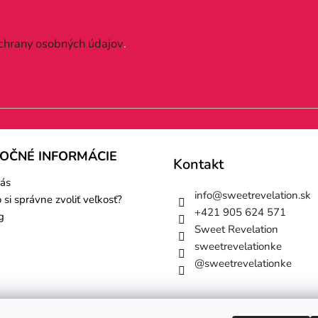
chrany osobných údajov
.
TOČNÉ INFORMÁCIE
Kontakt
ás
info
@
sweetrevelation.sk
 si správne zvoliť veľkosť?
+421 905 624 571
g
Sweet Revelation
sweetrevelationke
@sweetrevelationke