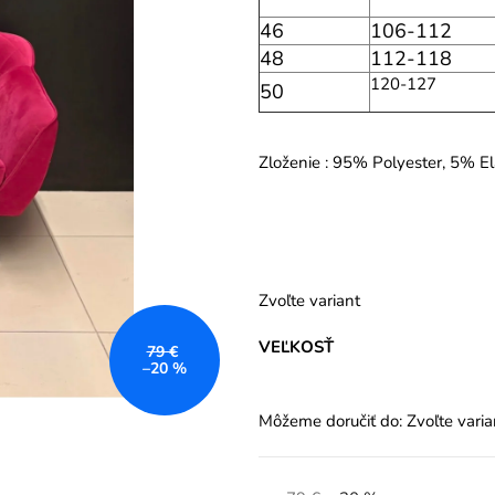
46
106-112
48
112-118
120-127
50
Zloženie : 95% Polyester, 5% E
Zvoľte variant
VEĽKOSŤ
79 €
–20 %
Môžeme doručiť do:
Zvoľte varia