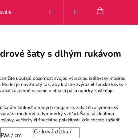
Hľadať
Prihlásenie
Nákupný
ová kolekcia
Zľavy
Posledné kúsky 9–49 €
Pou
košík
drové šaty s dlhým rukávom
kamžite upútajú pozornosť svojou výraznou kráľovsky modrou
. Model je navrhnutý tak, aby krásne zvýraznil ženské krivky –
zatiaľ čo jemné riasenie v oblasti pásu opticky zoštíhľuje
 šatám ľahkosť a nádych elegancie, zatiaľ čo asymetrický
ytvára moderný a dynamický vzhľad. Šaty sú ideálnou
slavy, večierky či špeciálne príležitosti, kde chcete zažiariť.
Celková dĺžka /
Pás / cm