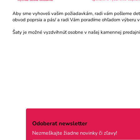
Aby sme vyhoveli vašim požiadavkám, radi vám pošleme detail
obvod poprsia a pás/ a radi Vám poradíme ohľadom výberu veľ
Šaty je možné vyzdvihnúť osobne v našej kamennej predajni.
Z
á
Odoberať newsletter
p
Nezmeškajte žiadne novinky či zľavy!