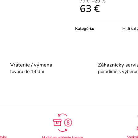
79 €
–20 %
63 €
Jednotková
cena:
Kategória
:
Midi šat
Vrátenie / výmena
Zákaznícky servi
tovaru do 14 dní
poradíme s výbero