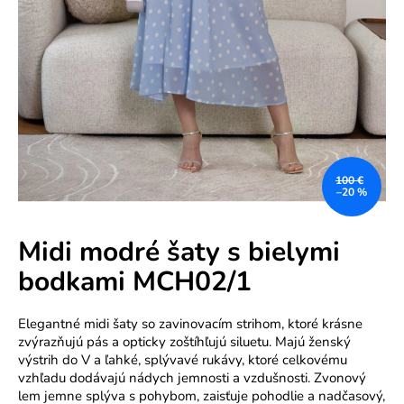
e
n
á
j
s
ť
?
100 €
–20 %
Midi modré šaty s bielymi
bodkami MCH02/1
HĽADAŤ
Elegantné midi šaty so zavinovacím strihom, ktoré krásne
zvýrazňujú pás a opticky zoštíhľujú siluetu. Majú ženský
výstrih do V a ľahké, splývavé rukávy, ktoré celkovému
O
vzhľadu dodávajú nádych jemnosti a vzdušnosti. Zvonový
d
lem jemne splýva s pohybom, zaisťuje pohodlie a nadčasový,
p