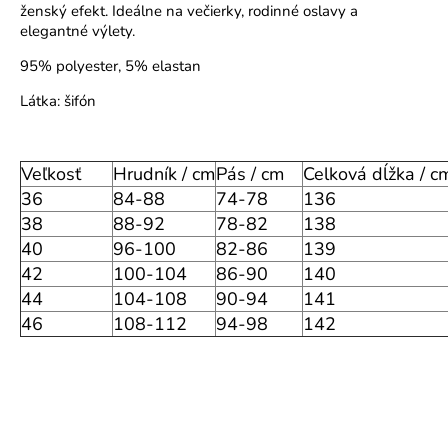
ženský efekt. Ideálne na večierky, rodinné oslavy a
o
elegantné výlety.
r
ú
95% polyester, 5% elastan
č
Látka: šifón
a
m
e
Veľkosť
Hrudník / cm
Pás / cm
Celková dĺžka / c
36
84-88
74-78
136
38
88-92
78-82
138
40
96-100
82-86
139
42
100-104
86-90
140
44
104-108
90-94
141
46
108-112
94-98
142