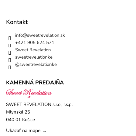
Kontakt
info
@
sweetrevelation.sk
+421 905 624 571
Sweet Revelation
sweetrevelationke
@sweetrevelationke
KAMENNÁ PREDAJŇA
SWEET REVELATION s.r.o., r.s.p.
Mlynská 25
040 01 Košice
Ukázať na mape →