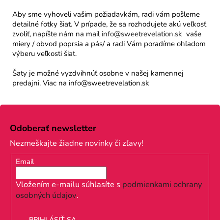
Aby sme vyhoveli vašim požiadavkám, radi vám pošleme
detailné fotky šiat. V prípade, že sa rozhodujete akú veľkosť
zvoliť, napíšte nám na mail
info@sweetrevelation.sk
vaše
miery / obvod poprsia a pás/ a radi Vám poradíme ohľadom
výberu veľkosti šiat.
Šaty je možné vyzdvihnúť osobne v našej kamennej
predajni. Viac na info@sweetrevelation.sk
Z
á
Odoberať newsletter
p
Nezmeškajte žiadne novinky či zľavy!
ä
Email
t
i
Vložením e-mailu súhlasíte s
podmienkami ochrany
osobných údajov
.
e
PRIHLÁSIŤ SA