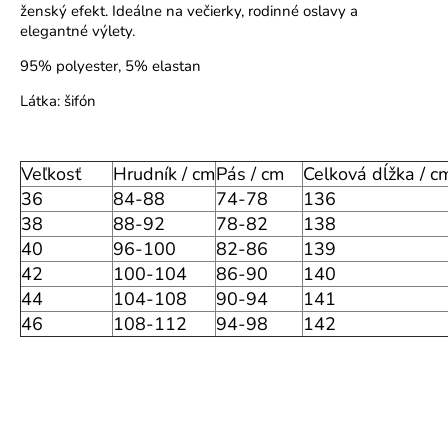
ženský efekt. Ideálne na večierky, rodinné oslavy a
o
elegantné výlety.
r
ú
95% polyester, 5% elastan
č
Látka: šifón
a
m
e
Veľkosť
Hrudník / cm
Pás / cm
Celková dĺžka / c
36
84-88
74-78
136
38
88-92
78-82
138
40
96-100
82-86
139
42
100-104
86-90
140
44
104-108
90-94
141
46
108-112
94-98
142