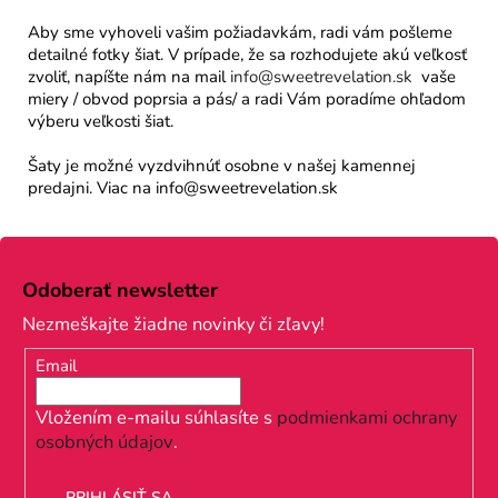
Aby sme vyhoveli vašim požiadavkám, radi vám pošleme
detailné fotky šiat. V prípade, že sa rozhodujete akú veľkosť
zvoliť, napíšte nám na mail
info@sweetrevelation.sk
vaše
miery / obvod poprsia a pás/ a radi Vám poradíme ohľadom
výberu veľkosti šiat.
Šaty je možné vyzdvihnúť osobne v našej kamennej
predajni. Viac na info@sweetrevelation.sk
Z
á
Odoberať newsletter
p
Nezmeškajte žiadne novinky či zľavy!
ä
Email
t
i
Vložením e-mailu súhlasíte s
podmienkami ochrany
osobných údajov
.
e
PRIHLÁSIŤ SA