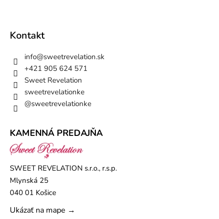
Kontakt
info
@
sweetrevelation.sk
+421 905 624 571
Sweet Revelation
sweetrevelationke
@sweetrevelationke
KAMENNÁ PREDAJŇA
SWEET REVELATION s.r.o., r.s.p.
Mlynská 25
040 01 Košice
Ukázať na mape →