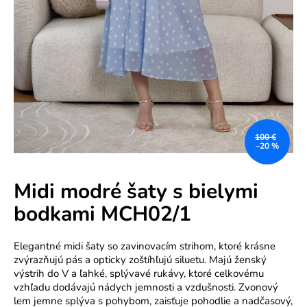
e
n
á
j
s
ť
?
100 €
–20 %
Midi modré šaty s bielymi
bodkami MCH02/1
HĽADAŤ
Elegantné midi šaty so zavinovacím strihom, ktoré krásne
zvýrazňujú pás a opticky zoštíhľujú siluetu. Majú ženský
výstrih do V a ľahké, splývavé rukávy, ktoré celkovému
O
vzhľadu dodávajú nádych jemnosti a vzdušnosti. Zvonový
d
lem jemne splýva s pohybom, zaisťuje pohodlie a nadčasový,
p