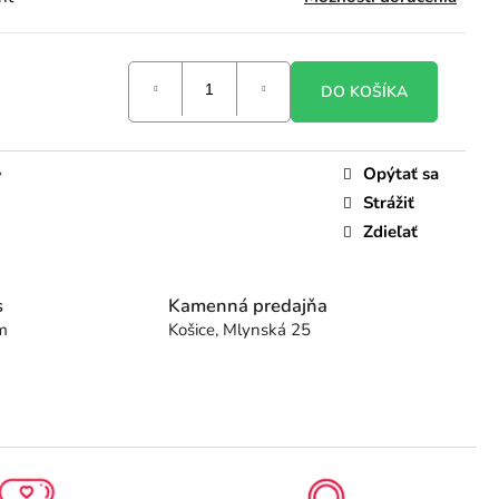
DO KOŠÍKA
Opýtať sa
y
Strážiť
Zdieľať
s
Kamenná predajňa
m
Košice, Mlynská 25