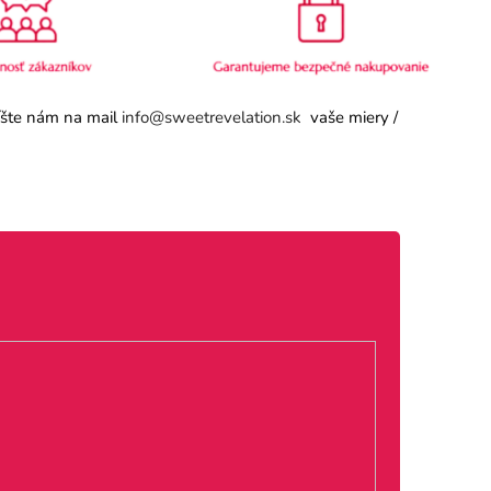
píšte nám na mail
info@sweetrevelation.sk
vaše miery /