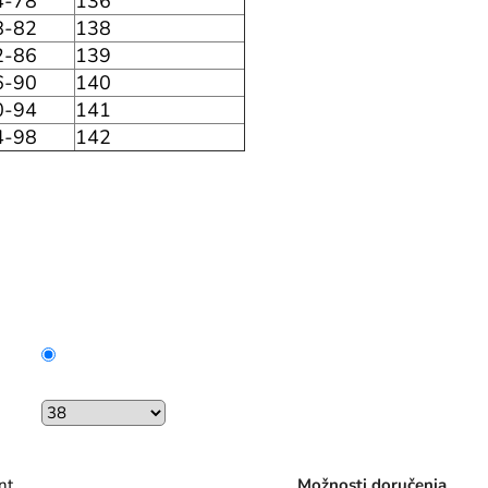
4-78
136
8-82
138
2-86
139
6-90
140
0-94
141
4-98
142
nt
Možnosti doručenia