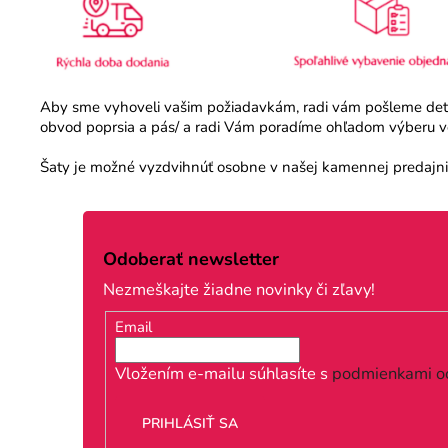
Aby sme vyhoveli vašim požiadavkám, radi vám pošleme detail
obvod poprsia a pás/ a radi Vám poradíme ohľadom výberu veľ
Šaty je možné vyzdvihnúť osobne v našej kamennej predajni.
Z
á
Odoberať newsletter
p
Nezmeškajte žiadne novinky či zľavy!
ä
Email
t
i
Vložením e-mailu súhlasíte s
podmienkami o
e
PRIHLÁSIŤ SA