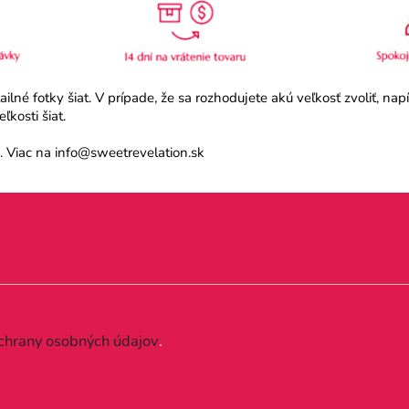
né fotky šiat. V prípade, že sa rozhodujete akú veľkosť zvoliť, na
kosti šiat.
 Viac na info@sweetrevelation.sk
chrany osobných údajov
.