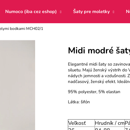
Numoco (iba cez eshop)
Šaty pre moletky
N
bielymi bodkami MCH02/1
Čo potrebujete nájsť?
Midi modré šat
HĽADAŤ
Elegantné midi šaty so zavinova
siluetu. Majú ženský výstrih do
nádych jemnosti a vzdušnosti. 
nadčasový, ženský efekt. Ideálne
Odporúčame
95% polyester, 5% elastan
Látka: šifón
Veľkosť
Hrudník / cm
Pá