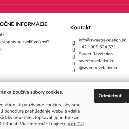
TOČNÉ INFORMÁCIE
Kontakt
ás
info
@
sweetrevelation.sk
 si správne zvoliť veľkosť?
+421 905 624 571
g
Sweet Revelation
sweetrevelationke
@sweetrevelationke
ánka používa súbory cookies.
Odmietnuť
lation.sk používame cookies, aby sme
i pohodlné prehliadanie webu a vďaka
ádzky neustále zlepšovali jeho funkcie,
iteľnosť. Viac informácií nájdete
>>> TU
.