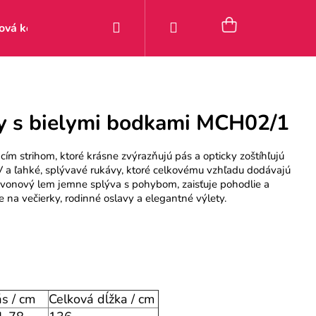
Hľadať
Prihlásenie
Nákupný
ová kolekcia
Zľavy
Posledné kúsky 9–49 €
Pou
košík
y s bielymi bodkami MCH02/1
cím strihom, ktoré krásne zvýrazňujú pás a opticky zoštíhľujú
 V a ľahké, splývavé rukávy, ktoré celkovému vzhľadu dodávajú
Zvonový lem jemne splýva s pohybom, zaisťuje pohodlie a
 na večierky, rodinné oslavy a elegantné výlety.
s / cm
Celková dĺžka / cm