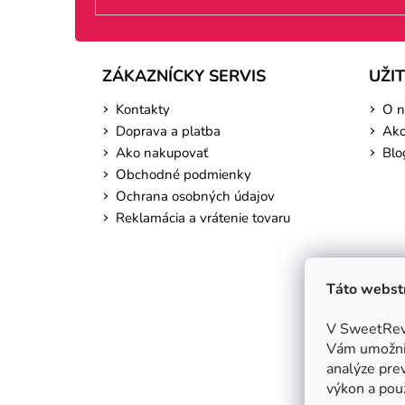
ZÁKAZNÍCKY SERVIS
UŽI
Kontakty
O n
Doprava a platba
Ako
Ako nakupovať
Blo
Obchodné podmienky
Ochrana osobných údajov
Reklamácia a vrátenie tovaru
Táto webstr
V SweetReve
Vám umožnil
analýze prev
výkon a použ