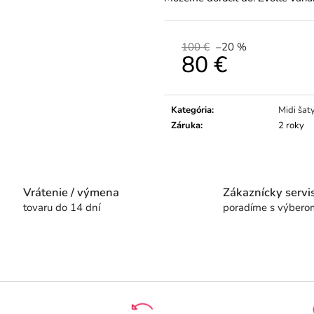
100 €
–20 %
80 €
Jednotková
cena:
Kategória
:
Midi šat
Záruka
:
2 roky
Vrátenie / výmena
Zákaznícky servi
tovaru do 14 dní
poradíme s výbero