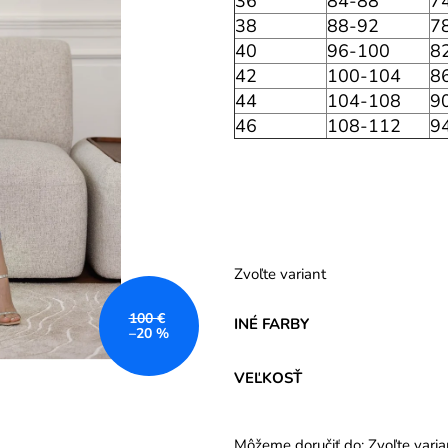
36
84-88
7
38
88-92
7
40
96-100
8
42
100-104
8
44
104-108
9
46
108-112
9
Zvoľte variant
100 €
INÉ FARBY
–20 %
VEĽKOSŤ
Môžeme doručiť do:
Zvoľte varia