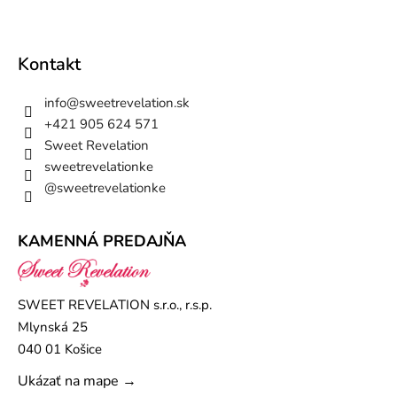
Kontakt
info
@
sweetrevelation.sk
+421 905 624 571
Sweet Revelation
sweetrevelationke
@sweetrevelationke
KAMENNÁ PREDAJŇA
SWEET REVELATION s.r.o., r.s.p.
Mlynská 25
040 01 Košice
Ukázať na mape →