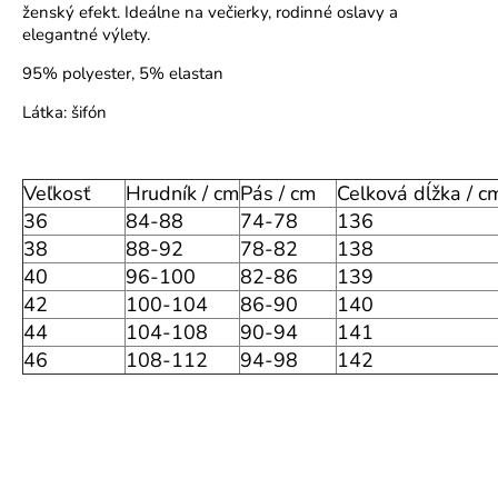
ženský efekt. Ideálne na večierky, rodinné oslavy a
o
elegantné výlety.
r
ú
95% polyester, 5% elastan
č
Látka: šifón
a
m
e
Veľkosť
Hrudník / cm
Pás / cm
Celková dĺžka / c
36
84-88
74-78
136
38
88-92
78-82
138
40
96-100
82-86
139
42
100-104
86-90
140
44
104-108
90-94
141
46
108-112
94-98
142