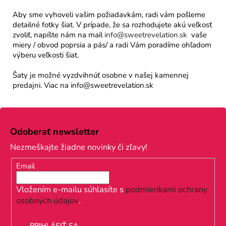
Aby sme vyhoveli vašim požiadavkám, radi vám pošleme
detailné fotky šiat. V prípade, že sa rozhodujete akú veľkosť
zvoliť, napíšte nám na mail
info@sweetrevelation.sk
vaše
miery / obvod poprsia a pás/ a radi Vám poradíme ohľadom
výberu veľkosti šiat.
Šaty je možné vyzdvihnúť osobne v našej kamennej
predajni. Viac na info@sweetrevelation.sk
Z
á
Odoberať newsletter
p
Nezmeškajte žiadne novinky či zľavy!
ä
Email
t
i
Vložením e-mailu súhlasíte s
podmienkami ochrany
osobných údajov
.
e
PRIHLÁSIŤ SA