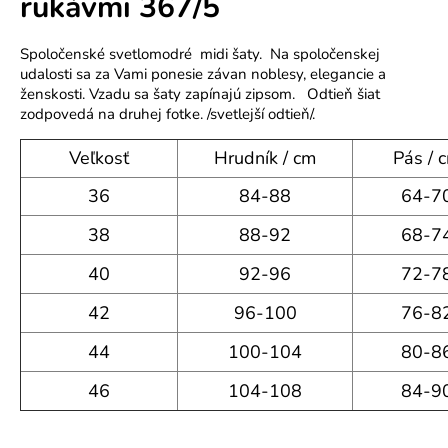
rukávmi 367/5
o
r
Spoločenské svetlomodré midi šaty. Na spoločenskej
ú
udalosti sa za Vami ponesie závan noblesy, elegancie a
č
ženskosti. Vzadu sa šaty zapínajú zipsom. Odtieň šiat
a
zodpovedá na druhej fotke. /svetlejší odtieň/.
m
e
Veľkosť
Hrudník / cm
Pás / 
36
84-88
64-7
38
88-92
68-7
40
92-96
72-7
42
96-100
76-8
44
100-104
80-8
46
104-108
84-9