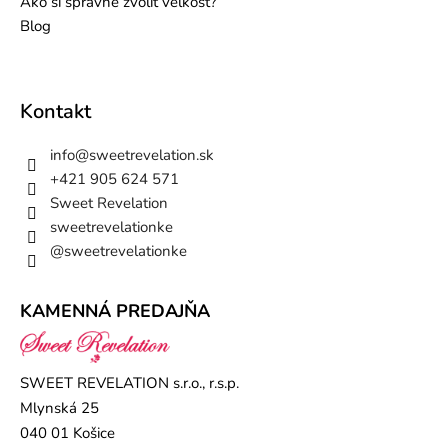
Ako si správne zvoliť veľkosť?
Blog
Kontakt
info
@
sweetrevelation.sk
+421 905 624 571
Sweet Revelation
sweetrevelationke
@sweetrevelationke
KAMENNÁ PREDAJŇA
SWEET REVELATION s.r.o., r.s.p.
Mlynská 25
040 01 Košice