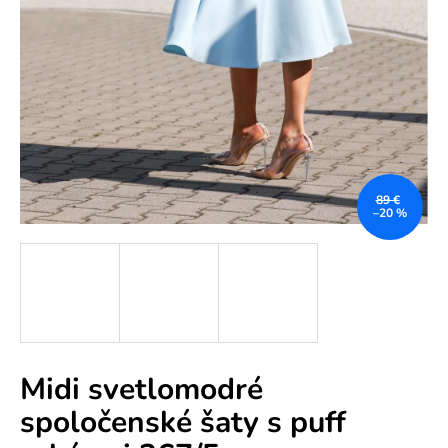
e
n
á
j
s
ť
?
89 €
–20 %
HĽADAŤ
Midi svetlomodré
O
spoločenské šaty s puff
d
p