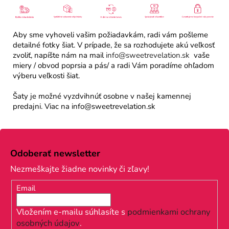
Aby sme vyhoveli vašim požiadavkám, radi vám pošleme
detailné fotky šiat. V prípade, že sa rozhodujete akú veľkosť
zvoliť, napíšte nám na mail
info@sweetrevelation.sk
vaše
miery / obvod poprsia a pás/ a radi Vám poradíme ohľadom
výberu veľkosti šiat.
Šaty je možné vyzdvihnúť osobne v našej kamennej
predajni. Viac na info@sweetrevelation.sk
Z
á
Odoberať newsletter
p
Nezmeškajte žiadne novinky či zľavy!
ä
Email
t
i
Vložením e-mailu súhlasíte s
podmienkami ochrany
osobných údajov
.
e