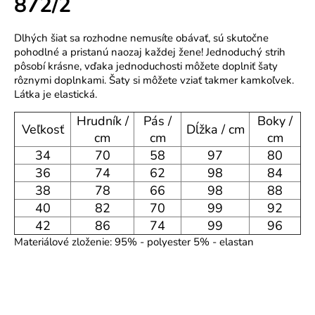
872/2
o
r
Dlhých šiat sa rozhodne nemusíte obávať, sú skutočne
ú
pohodlné a pristanú naozaj každej žene! Jednoduchý strih
č
pôsobí krásne, vďaka jednoduchosti môžete doplniť šaty
a
rôznymi doplnkami. Šaty si môžete vziať takmer kamkoľvek.
m
Látka je elastická.
e
Hrudník /
Pás /
Boky /
Veľkosť
Dĺžka / cm
cm
cm
cm
34
70
58
97
80
36
74
62
98
84
38
78
66
98
88
40
82
70
99
92
42
86
74
99
96
Materiálové zloženie: 95% - polyester 5% - elastan