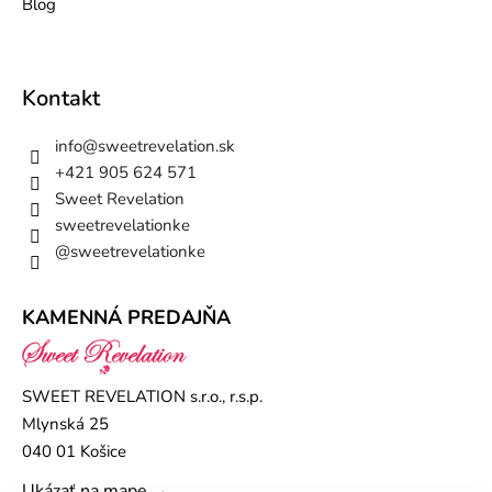
Blog
Kontakt
info
@
sweetrevelation.sk
+421 905 624 571
Sweet Revelation
sweetrevelationke
@sweetrevelationke
KAMENNÁ PREDAJŇA
SWEET REVELATION s.r.o., r.s.p.
Mlynská 25
040 01 Košice
Ukázať na mape →