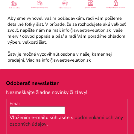
Aby sme vyhoveli vašim požiadavkám, radi vám pošleme
detailné fotky šiat. V prípade, že sa rozhodujete akú veľkosť
zvoliť, napíšte nám na mail
info@sweetrevelation.sk
vaše
miery / obvod poprsia a pás/ a radi Vám poradíme ohľadom
výberu veľkosti šiat.
Šaty je možné vyzdvihnúť osobne v našej kamennej
predajni. Viac na info@sweetrevelation.sk
Z
á
Odoberať newsletter
p
Nezmeškajte žiadne novinky či zľavy!
ä
Email
t
i
Vložením e-mailu súhlasíte s
podmienkami ochrany
osobných údajov
.
e