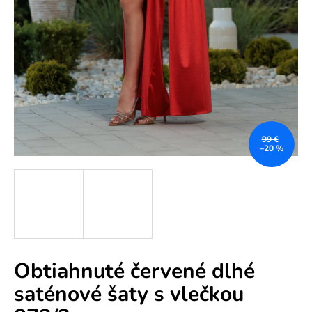
e
n
á
j
s
ť
?
99 €
–20 %
HĽADAŤ
Obtiahnuté červené dlhé
O
saténové šaty s vlečkou
d
p