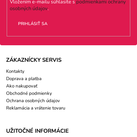
i
Vložením e-mailu súhlasíte s
podmienkami ochrany
osobných údajov
.
e
PRIHLÁSIŤ SA
ZÁKAZNÍCKY SERVIS
Kontakty
Doprava a platba
Ako nakupovať
Obchodné podmienky
Ochrana osobných údajov
Reklamácia a vrátenie tovaru
UŽITOČNÉ INFORMÁCIE