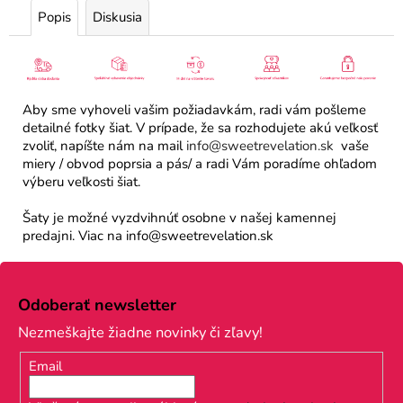
Popis
Diskusia
Aby sme vyhoveli vašim požiadavkám, radi vám pošleme
detailné fotky šiat. V prípade, že sa rozhodujete akú veľkosť
zvoliť, napíšte nám na mail
info@sweetrevelation.sk
vaše
miery / obvod poprsia a pás/ a radi Vám poradíme ohľadom
výberu veľkosti šiat.
Šaty je možné vyzdvihnúť osobne v našej kamennej
predajni. Viac na info@sweetrevelation.sk
Z
á
Odoberať newsletter
p
Nezmeškajte žiadne novinky či zľavy!
ä
Email
t