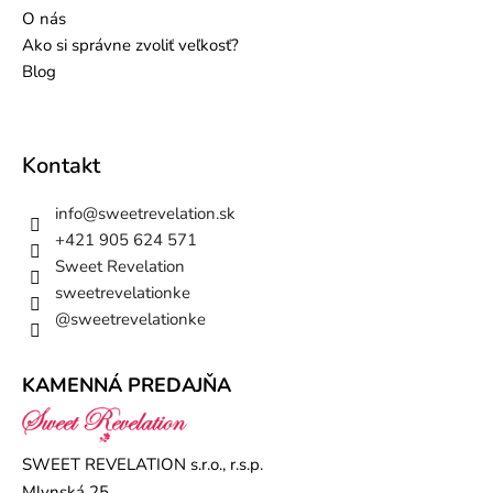
O nás
Ako si správne zvoliť veľkosť?
Blog
Kontakt
info
@
sweetrevelation.sk
+421 905 624 571
Sweet Revelation
sweetrevelationke
@sweetrevelationke
KAMENNÁ PREDAJŇA
SWEET REVELATION s.r.o., r.s.p.
Mlynská 25