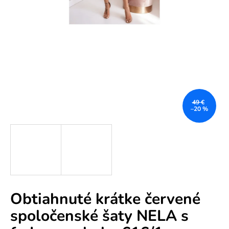
e
n
á
j
s
ť
?
49 €
–20 %
HĽADAŤ
Obtiahnuté krátke červené
O
spoločenské šaty NELA s
d
p