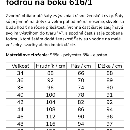
fodrou na boku 616/1
o
r
Zvodné obtiahnuté šaty zvýraznia krásne ženské krivky. Šaty
ú
sú príjemné na dotyk a veľmi pohodlné na nosenie, skvele sa
č
budú hodiť na rôzne príležitosti. Vrchná časť šiat je zaujímavá
a
svojim výstrihom do tvaru "V", a spodná časť šiat je zdobená
m
fodrou, ktorá šatám dodá ženskosť Šaty sú vhodné na malé
e
večierky, svadby alebo imatrikulácie.
Materiálové zloženie:
95% - polyester 5% - elastan
Veľkosť
Hrudník / cm
Pás / cm
Dlžka / cm
34
88
66
88
36
92
70
89
38
96
74
90
40
100
78
91
42
104
82
92
44
108
86
94
46
112
90
96
48
116
94
97