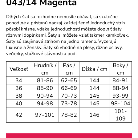
043/14 Magenta
o
r
Dlhých šiat sa rozhodne nemusíte obávať, sú skutočne
ú
pohodlné a pristanú naozaj každej žene! Jednoduchý strih
č
pôsobí krásne, vďaka jednoduchosti môžete doplniť šaty
a
rôznymi doplnkami. Šaty si môžete vziať takmer kamkoľvek.
m
Šaty sú zaujímavé strihom na jedno rameno. Vyzerajú
e
luxusne a žensky. Šaty sú vhodné na plesy, rôzne oslavy,
večierky, stužkové slávnosti a pod.
Hrudník /
Pás /
Boky /
Veľkosť
Dĺžka / cm
cm
cm
cm
34
81-86
62-65
144
84-91
36
85-90
66-69
144
88-94
38
90-94
70-73
145
93-99
40
94-98
73-78
145
98-104
101-
42
97-101
78-82
146
109