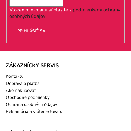
t
i
Vložením e-mailu súhlasíte s
podmienkami ochrany
osobných údajov
.
e
PRIHLÁSIŤ SA
ZÁKAZNÍCKY SERVIS
Kontakty
Doprava a platba
Ako nakupovať
Obchodné podmienky
Ochrana osobných údajov
Reklamácia a vrátenie tovaru