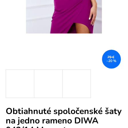
e
n
á
j
s
ť
?
79 €
–20 %
HĽADAŤ
Obtiahnuté spoločenské šaty
O
na jedno rameno DIWA
d
p