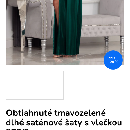
e
n
á
j
s
ť
?
99 €
–20 %
HĽADAŤ
Obtiahnuté tmavozelené
O
dlhé saténové šaty s vlečkou
d
p