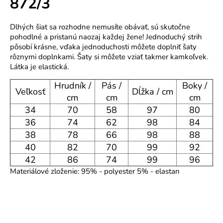
872/3
o
r
Dlhých šiat sa rozhodne nemusíte obávať, sú skutočne
ú
pohodlné a pristanú naozaj každej žene! Jednoduchý strih
č
pôsobí krásne, vďaka jednoduchosti môžete doplniť šaty
a
rôznymi doplnkami. Šaty si môžete vziať takmer kamkoľvek.
m
Látka je elastická.
e
Hrudník /
Pás /
Boky /
Veľkosť
Dĺžka / cm
cm
cm
cm
34
70
58
97
80
36
74
62
98
84
38
78
66
98
88
40
82
70
99
92
42
86
74
99
96
Materiálové zloženie: 95% - polyester 5% - elastan