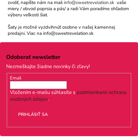
zvoliť, napíšte nám na mail
info@sweetrevelation.sk
vaše
miery / obvod poprsia a pás/ a radi Vám poradíme ohľadom
výberu veľkosti šiat.
Šaty je možné vyzdvihnúť osobne v našej kamennej
predajni. Viac na info@sweetrevelation.sk
Z
á
Odoberať newsletter
p
Nezmeškajte žiadne novinky či zľavy!
ä
Email
t
i
Vložením e-mailu súhlasíte s
podmienkami ochrany
osobných údajov
.
e
PRIHLÁSIŤ SA