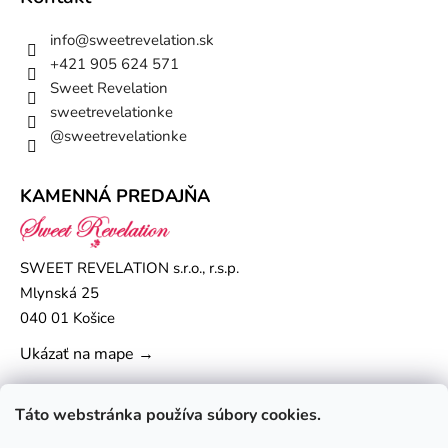
info
@
sweetrevelation.sk
+421 905 624 571
Sweet Revelation
sweetrevelationke
@sweetrevelationke
KAMENNÁ PREDAJŇA
SWEET REVELATION s.r.o., r.s.p.
Mlynská 25
040 01 Košice
Ukázať na mape →
Táto webstránka používa súbory cookies.