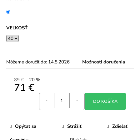
VEĽKOSŤ
Môžeme doručiť do:
14.8.2026
Možnosti doručenia
89 €
–20 %
71 €
Jednotková
DO KOŠÍKA
cena:
Opýtať sa
Strážiť
Zdieľať
Kategória
:
Dlhé šaty