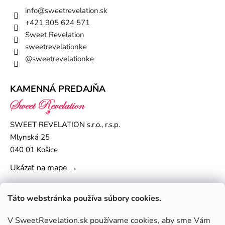
info
@
sweetrevelation.sk
+421 905 624 571
Sweet Revelation
sweetrevelationke
@sweetrevelationke
KAMENNÁ PREDAJŇA
SWEET REVELATION s.r.o., r.s.p.
Mlynská 25
040 01 Košice
Ukázať na mape →
Táto webstránka používa súbory cookies.
V SweetRevelation.sk používame cookies, aby sme Vám