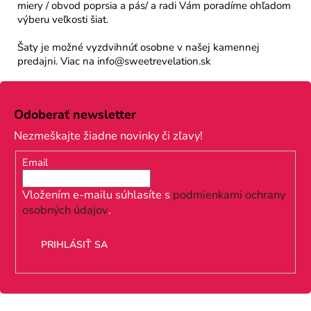
miery / obvod poprsia a pás/ a radi Vám poradíme ohľadom
výberu veľkosti šiat.
Šaty je možné vyzdvihnúť osobne v našej kamennej
predajni. Viac na info@sweetrevelation.sk
Z
á
Odoberať newsletter
p
Nezmeškajte žiadne novinky či zľavy!
ä
Email
t
i
Vložením e-mailu súhlasíte s
podmienkami ochrany
osobných údajov
.
e
PRIHLÁSIŤ SA