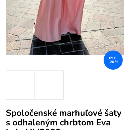
e
n
á
j
s
ť
?
89 €
–20 %
HĽADAŤ
Spoločenské marhuľové šaty
O
s odhaleným chrbtom Eva
d
p