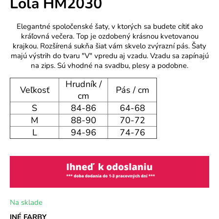
Lola HM2030
o
r
Elegantné spoločenské šaty, v ktorých sa budete cítiť ako
ú
kráľovná večera. Top je ozdobený krásnou kvetovanou
č
krajkou. Rozšírená sukňa šiat vám skvelo zvýrazní pás. Šaty
a
majú výstrih do tvaru "V" vpredu aj vzadu. Vzadu sa zapínajú
m
na zips. Sú vhodné na svadbu, plesy a podobne.
e
Hrudník /
Veľkosť
Pás / cm
cm
S
84-86
64-68
M
88-90
70-72
L
94-96
74-76
Na sklade
INÉ FARBY