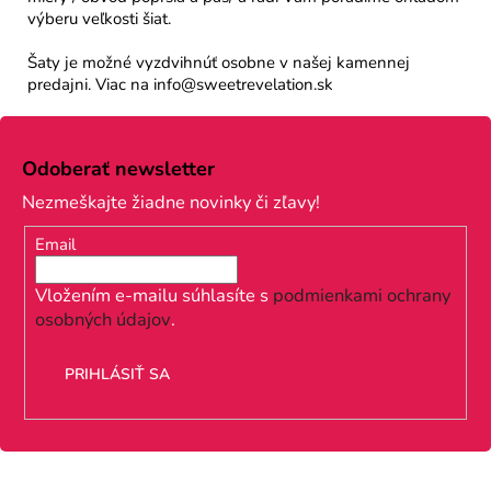
výberu veľkosti šiat.
Šaty je možné vyzdvihnúť osobne v našej kamennej
predajni. Viac na info@sweetrevelation.sk
Z
á
Odoberať newsletter
p
Nezmeškajte žiadne novinky či zľavy!
ä
Email
t
i
Vložením e-mailu súhlasíte s
podmienkami ochrany
osobných údajov
.
e
PRIHLÁSIŤ SA