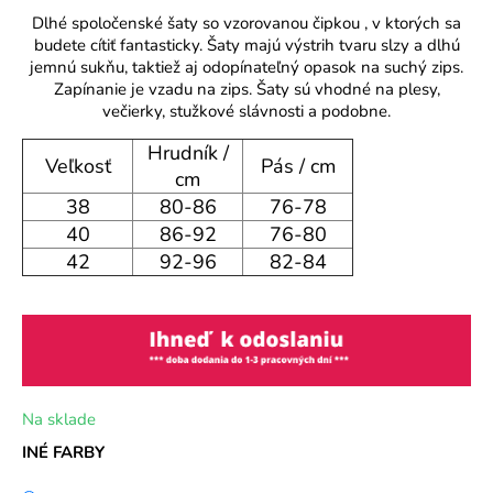
o
Dlhé spoločenské šaty so vzorovanou čipkou , v ktorých sa
r
budete cítiť fantasticky. Šaty majú výstrih tvaru slzy a dlhú
jemnú sukňu, taktiež aj odopínateľný opasok na suchý zips.
ú
Zapínanie je vzadu na zips. Šaty sú vhodné na plesy,
č
večierky, stužkové slávnosti a podobne.
a
m
Hrudník /
Veľkosť
Pás / cm
e
cm
38
80-86
76-78
40
86-92
76-80
42
92-96
82-84
Na sklade
INÉ FARBY