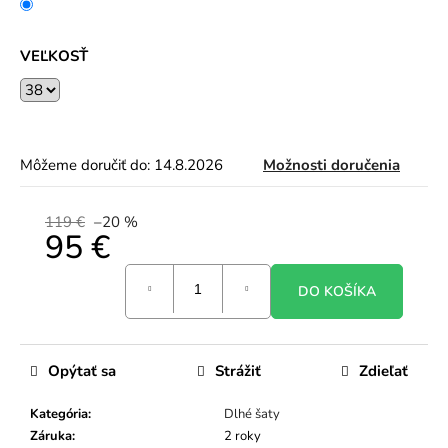
VEĽKOSŤ
Môžeme doručiť do:
14.8.2026
Možnosti doručenia
119 €
–20 %
95 €
Jednotková
DO KOŠÍKA
cena:
Opýtať sa
Strážiť
Zdieľať
Kategória
:
Dlhé šaty
Záruka
:
2 roky