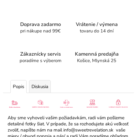
Doprava zadarmo
Vrátenie / výmena
pri nákupe nad 99€
tovaru do 14 dní
Zákaznícky servis
Kamenná predajňa
poradíme s výberom
Košice, Mlynská 25
Popis
Diskusia
Aby sme vyhoveli vašim požiadavkám, radi vám pošleme
detailné fotky šiat. V prípade, že sa rozhodujete akú veľkosť
zvoliť, napíšte nám na mail info@sweetrevelation.sk vaše
miery / obvod poprsia a pás/ a radi Vám poradíme ohľadom