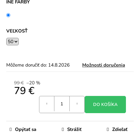
G
INÉ FARBY
P
T
p
o
v
e
d
VEĽKOSŤ
a
l
:
E
l
e
g
a
Môžeme doručiť do:
14.8.2026
Možnosti doručenia
n
t
n
99 €
–20 %
é
79 €
m
a
x
Jednotková
i
DO KOŠÍKA
cena:
š
a
t
y
s
Opýtať sa
Strážiť
Zdieľať
o
s
p