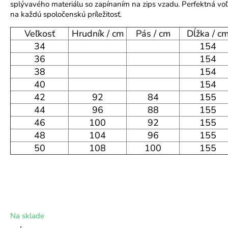
t
splývavého materiálu so zapínaním na zips vzadu. Perfektná vo
G
o
na každú spoločenskú príležitosť.
P
r
T
p
ú
Veľkosť
Hrudník / cm
Pás / cm
Dĺžka / c
o
v
č
34
154
e
a
d
36
154
a
m
l
38
154
:
e
40
154
42
92
84
155
44
96
88
155
46
100
92
155
48
104
96
155
50
108
100
155
C
h
Na sklade
a
t