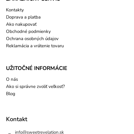
b
e
Kontakty
n
é
Doprava a platba
z
j
Ako nakupovať
e
Obchodné podmienky
m
n
Ochrana osobných údajov
é
Reklamácia a vrátenie tovaru
h
o
,
s
p
UŽITOČNÉ INFORMÁCIE
l
ý
v
O nás
a
Ako si správne zvoliť veľkosť?
v
é
Blog
h
o
m
a
t
e
Kontakt
r
i
á
info
@
sweetrevelation.sk