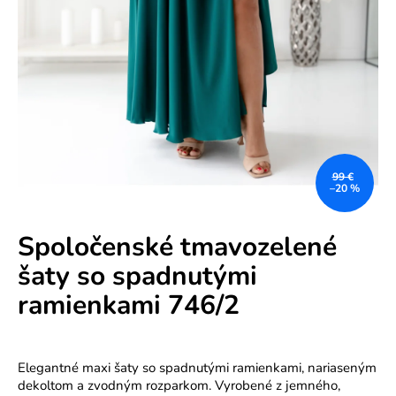
e
n
á
j
s
ť
?
99 €
–20 %
Spoločenské tmavozelené
šaty so spadnutými
HĽADAŤ
ramienkami 746/2
O
C
Elegantné maxi šaty so spadnutými ramienkami, nariaseným
d
h
dekoltom a zvodným rozparkom. Vyrobené z jemného,
a
p