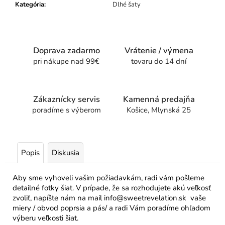
Kategória
:
Dlhé šaty
a
d
n
u
t
ý
Doprava zadarmo
Vrátenie / výmena
m
i
pri nákupe nad 99€
tovaru do 14 dní
r
a
m
i
e
Zákaznícky servis
Kamenná predajňa
n
poradíme s výberom
Košice, Mlynská 25
k
a
m
i
,
n
Popis
Diskusia
a
r
i
Aby sme vyhoveli vašim požiadavkám, radi vám pošleme
a
detailné fotky šiat. V prípade, že sa rozhodujete akú veľkosť
s
e
zvoliť, napíšte nám na mail info@sweetrevelation.sk vaše
n
miery / obvod poprsia a pás/ a radi Vám poradíme ohľadom
ý
výberu veľkosti šiat.
m