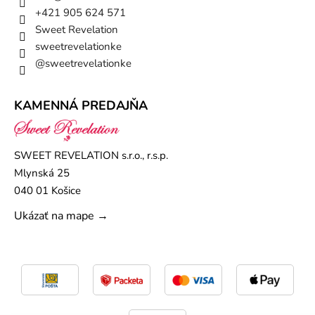
l
+421 905 624 571
u
s
Sweet Revelation
o
sweetrevelationke
z
a
@sweetrevelationke
p
í
n
a
KAMENNÁ PREDAJŇA
n
í
m
n
a
SWEET REVELATION s.r.o., r.s.p.
z
i
Mlynská 25
p
040 01 Košice
s
v
z
Ukázať na mape →
a
d
u
.
P
e
r
f
e