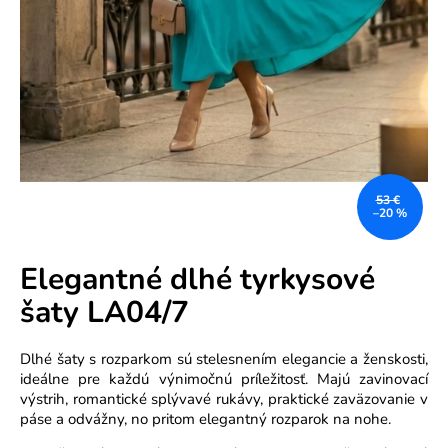
e
n
á
j
s
ť
?
53 €
–20 %
Elegantné dlhé tyrkysové
šaty LA04/7
HĽADAŤ
Dlhé šaty s rozparkom sú stelesnením elegancie a ženskosti,
ideálne pre každú výnimočnú príležitosť. Majú zavinovací
výstrih, romantické splývavé rukávy, praktické zaväzovanie v
O
páse a odvážny, no pritom elegantný rozparok na nohe.
d
p