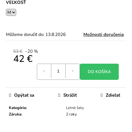
VEĽKOSŤ
Môžeme doručiť do:
13.8.2026
Možnosti doručenia
53 €
–20 %
42 €
Jednotková
DO KOŠÍKA
cena:
Opýtať sa
Strážiť
Zdieľať
Kategória
:
Letné šaty
Záruka
:
2 roky