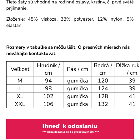
Tieto šaty sú vhodné na rodinné oslavy, krstiny, či prvé sväté
o
prijímanie.
r
Zloženie: 45% viskóza, 38% polyester, 12% nylon, 5%
ú
elastan.
č
a
m
e
Rozmery v tabuľke sa môžu líšiť. O presných mierach nás
neváhajte kontaktovať.
Hrudník /
Bedrá /
Dĺžka ru
Veľkosť
Pás / cm
cm
cm
/ cm
M
94
gumička
120
39
L
98
gumička
124
39
XL
102
gumička
128
41
XXL
106
gumička
132
41