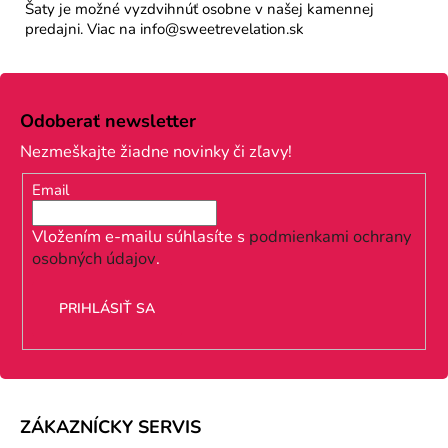
Šaty je možné vyzdvihnúť osobne v našej kamennej
predajni. Viac na info@sweetrevelation.sk
Z
á
Odoberať newsletter
p
Nezmeškajte žiadne novinky či zľavy!
ä
Email
t
i
Vložením e-mailu súhlasíte s
podmienkami ochrany
osobných údajov
.
e
PRIHLÁSIŤ SA
ZÁKAZNÍCKY SERVIS